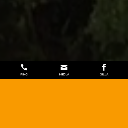



RING
MEJLA
GILLA
TIMMERHUS RENOVERING
JÖNKÖPING